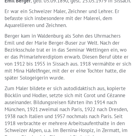
Emil Berger
, geb. 05.09.1890, gest. 25.05.1979 in Sissach.
Er war ein Schweizer Maler, Zeichner und Lehrer. Er
befasste sich insbesondere mit der Malerei, dem
Aquarellieren und Zeichnen.
Berger kam in Waldenburg als Sohn des Uhrmachers
Emil und der Marie Berger-Buser zur Welt. Nach der
Bezirksschule trat er in das Seminar Wettingen ein, wo
er das Primarlehrerdiplom erwarb. Diesen Beruf übte er
von 1912 bis 1955 in Sissach aus. 1918 vermählte er sich
mit Mina Häfelfinger, mit der er eine Tochter hatte, die
später Sologeigerin wurde.
Zum Maler bildete er sich autodidaktisch aus, kopierte
Böcklin und Hodler, setzte sich mit Corot und Cézanne
auseinander. Bildungsreisen führten ihn 1914 nach
München, 1921 zweimal nach Paris, 1922 nach Dresden,
1938 nach Italien und 1957 nochmals nach Paris. Seit
1918 verbrachte er mehrere Arbeitsaufenthalte in den
Schweizer Alpen, u.a. im Bernina-Hospiz, in Zermatt, im