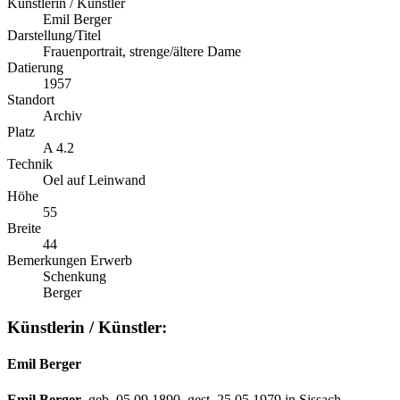
Künstlerin / Künstler
Emil Berger
Darstellung/Titel
Frauenportrait, strenge/ältere Dame
Datierung
1957
Standort
Archiv
Platz
A 4.2
Technik
Oel auf Leinwand
Höhe
55
Breite
44
Bemerkungen Erwerb
Schenkung
Berger
Künstlerin / Künstler:
Emil Berger
Emil Berger
, geb. 05.09.1890, gest. 25.05.1979 in Sissach.