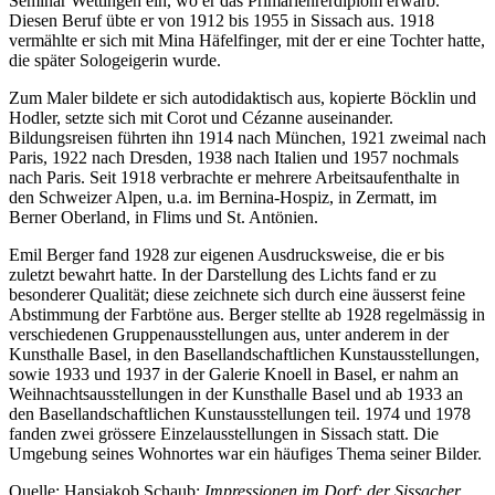
Seminar Wettingen ein, wo er das Primarlehrerdiplom erwarb.
Diesen Beruf übte er von 1912 bis 1955 in Sissach aus. 1918
vermählte er sich mit Mina Häfelfinger, mit der er eine Tochter hatte,
die später Sologeigerin wurde.
Zum Maler bildete er sich autodidaktisch aus, kopierte Böcklin und
Hodler, setzte sich mit Corot und Cézanne auseinander.
Bildungsreisen führten ihn 1914 nach München, 1921 zweimal nach
Paris, 1922 nach Dresden, 1938 nach Italien und 1957 nochmals
nach Paris. Seit 1918 verbrachte er mehrere Arbeitsaufenthalte in
den Schweizer Alpen, u.a. im Bernina-Hospiz, in Zermatt, im
Berner Oberland, in Flims und St. Antönien.
Emil Berger fand 1928 zur eigenen Ausdrucksweise, die er bis
zuletzt bewahrt hatte. In der Darstellung des Lichts fand er zu
besonderer Qualität; diese zeichnete sich durch eine äusserst feine
Abstimmung der Farbtöne aus. Berger stellte ab 1928 regelmässig in
verschiedenen Gruppenausstellungen aus, unter anderem in der
Kunsthalle Basel, in den Basellandschaftlichen Kunstausstellungen,
sowie 1933 und 1937 in der Galerie Knoell in Basel, er nahm an
Weihnachtsausstellungen in der Kunsthalle Basel und ab 1933 an
den Basellandschaftlichen Kunstausstellungen teil. 1974 und 1978
fanden zwei grössere Einzelausstellungen in Sissach statt. Die
Umgebung seines Wohnortes war ein häufiges Thema seiner Bilder.
Quelle: Hansjakob Schaub:
Impressionen im Dorf: der Sissacher