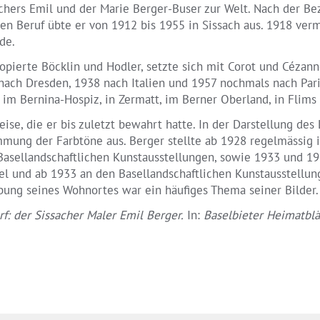
ers Emil und der Marie Berger-Buser zur Welt. Nach der Bez
en Beruf übte er von 1912 bis 1955 in Sissach aus. 1918 vermä
de.
kopierte Böcklin und Hodler, setzte sich mit Corot und Cézan
ach Dresden, 1938 nach Italien und 1957 nochmals nach Pari
 im Bernina-Hospiz, in Zermatt, im Berner Oberland, in Flims 
e, die er bis zuletzt bewahrt hatte. In der Darstellung des 
immung der Farbtöne aus. Berger stellte ab 1928 regelmässig
Basellandschaftlichen Kunstausstellungen, sowie 1933 und 193
el und ab 1933 an den Basellandschaftlichen Kunstausstellun
ebung seines Wohnortes war ein häufiges Thema seiner Bilder.
f: der Sissacher Maler Emil Berger.
In:
Baselbieter Heimatblä