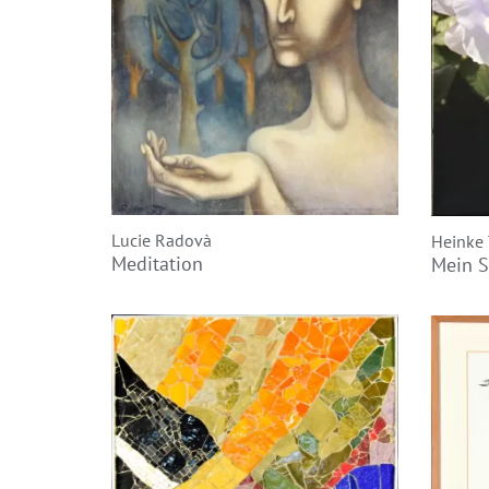
Lucie Radovà
Heinke 
Meditation
Mein S