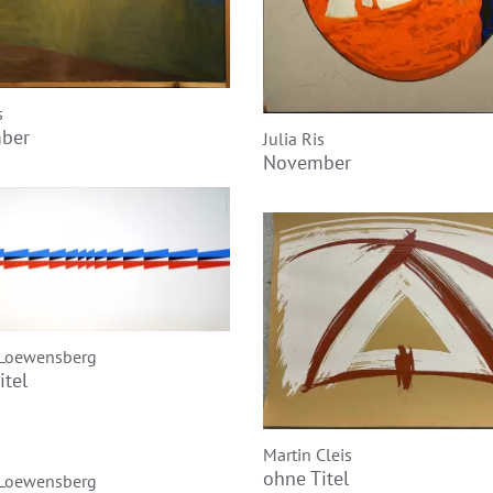
s
ber
Julia Ris
November
 Loewensberg
itel
Martin Cleis
ohne Titel
 Loewensberg