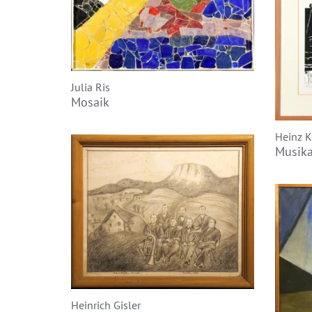
Julia Ris
Mosaik
Heinz K
Musik
Heinrich Gisler